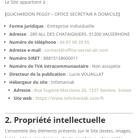
Le Site appartient à :
[
GUICHARDON PEGGY –
OFFICE SECRET’AIR A DOMICILE
]
Forme juridique
: Entreprise individuelle
Adresse
: 289 ALL DES CHATAIGNIERS, 01200 VALSERHONE
Numéro de téléphone
:
06 87 00 29 55
Adresse e-mail
:
contact@office-secret-air.com
Numéro SIRET
: 88815158600011
Numéro de TVA intracommunautaire
: Non assujetie
Directeur de la publication
: Lucie VOUAILLAT
Hébergeur du site
: Infomaniak
Adresse
:
Rue Eugène-Marziano 25, 1227 Genève, Suisse
Site web
:
https://www.infomaniak.com/fr
2. Propriété intellectuelle
L’ensemble des éléments présents sur le Site (textes, images,